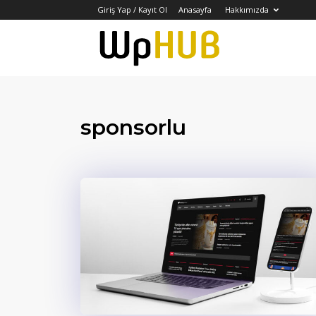
Giriş Yap / Kayıt Ol
Anasayfa
Hakkımızda
WPHUB
TÜRKİYE
sponsorlu
–
WordPress
İçerik