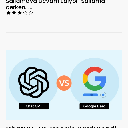
Sallamaya Devam Ediyor! Sallama
derken… …