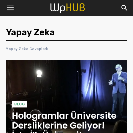
Yapay Zeka
Yapay Zeka Cevapladı
BLOG
Hologramlar Üniversite
Dersliklerine Geliyor!