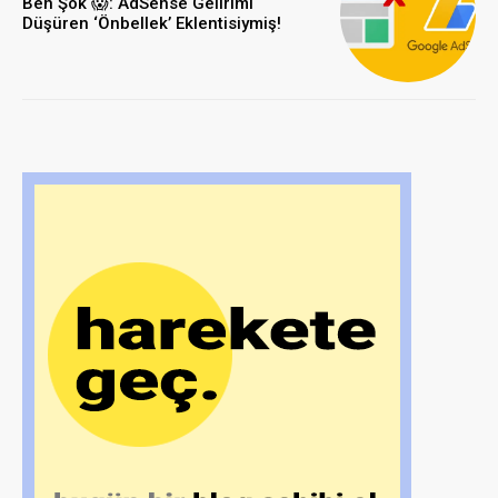
Ben Şok 😱: AdSense Gelirimi
Düşüren ‘Önbellek’ Eklentisiymiş!