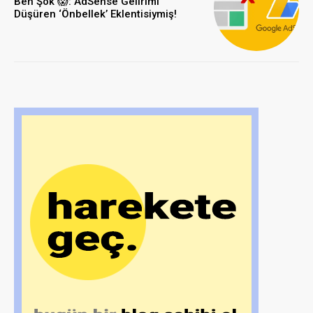
Ben Şok 😱: AdSense Gelirimi
Düşüren ‘Önbellek’ Eklentisiymiş!