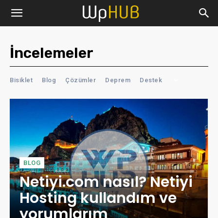
İncelemeler
Bisiklet
Blog
Çözümler
Deprem
Destek
BLOG
Netiyi.com nasıl? Netiyi
Hosting kullandım ve
yorumlarım