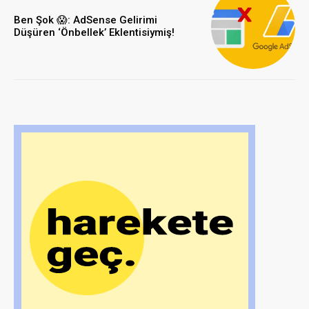
Adsense Hesabınız Banlanabilir:
Sticky Sidebar Reklamları
Kullanıyorsanız Dikkatli Olun
Orhan
-
6 Haziran 2023
Kazançlarınız risk altında:
Gelirinizin ciddi oranda olumsuz