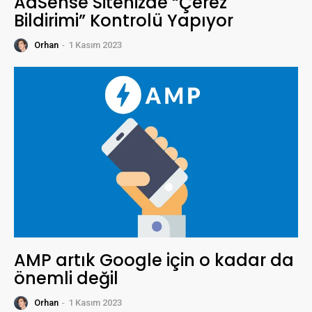
AdSense Sitenizde “Çerez
Bildirimi” Kontrolü Yapıyor
Orhan
-
1 Kasım 2023
AMP artık Google için o kadar da
önemli değil
Orhan
-
1 Kasım 2023