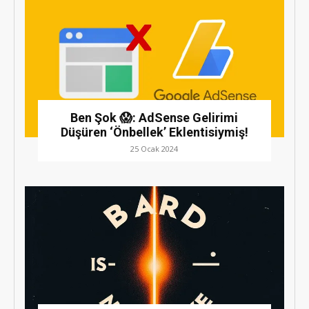
Ben Şok 😱: AdSense Gelirimi
Düşüren ‘Önbellek’ Eklentisiymiş!
25 Ocak 2024