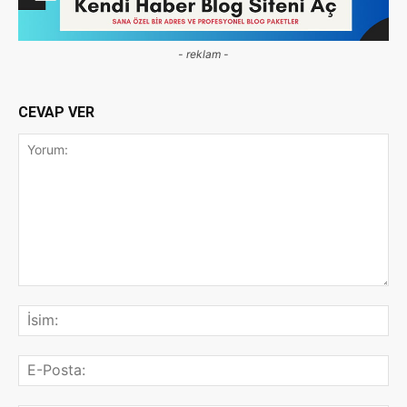
- reklam -
CEVAP VER
Yorum:
İsi
E-
Pos