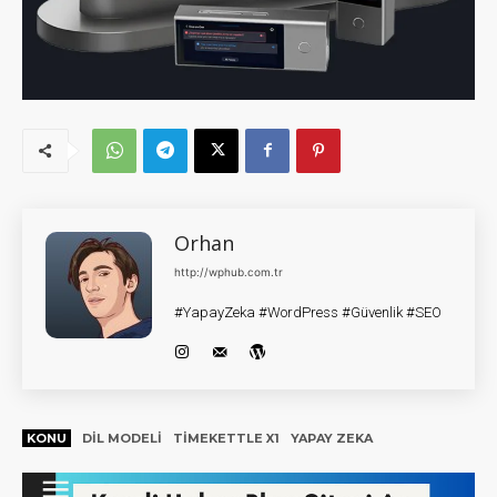
Orhan
http://wphub.com.tr
#YapayZeka #WordPress #Güvenlik #SEO
KONU
DIL MODELI
TIMEKETTLE X1
YAPAY ZEKA