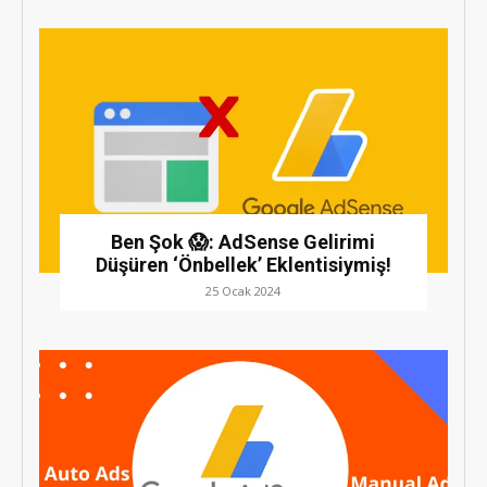
Ben Şok 😱: AdSense Gelirimi
Düşüren ‘Önbellek’ Eklentisiymiş!
25 Ocak 2024