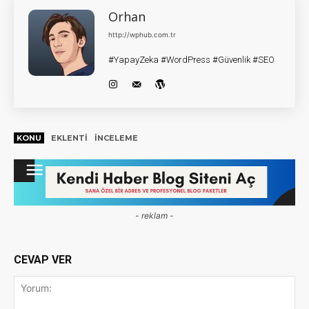
Orhan
http://wphub.com.tr
#YapayZeka #WordPress #Güvenlik #SEO
KONU
EKLENTI
INCELEME
- reklam -
CEVAP VER