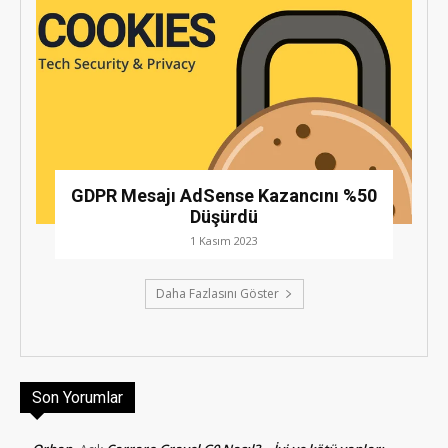
GDPR Mesajı AdSense Kazancını %50
Düşürdü
1 Kasım 2023
Daha Fazlasını Göster
Son Yorumlar