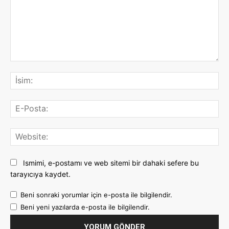
Yorum:
İsi
E-
Pos
Web
Ismimi, e-postamı ve web sitemi bir dahaki sefere bu
tarayıcıya kaydet.
Beni sonraki yorumlar için e-posta ile bilgilendir.
Beni yeni yazılarda e-posta ile bilgilendir.