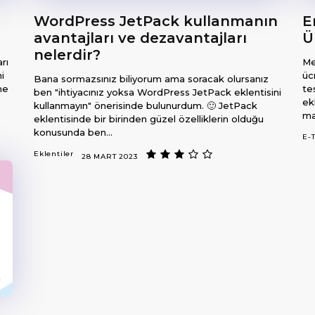
WordPress JetPack kullanmanın
E
avantajları ve dezavantajları
Ü
nelerdir?
rı
Me
i
üc
Bana sormazsınız biliyorum ama soracak olursanız
te
ben "ihtiyacınız yoksa WordPress JetPack eklentisini
ek
kullanmayın" önerisinde bulunurdum. 🙂 JetPack
ma
eklentisinde bir birinden güzel özelliklerin olduğu
konusunda ben...
E-T
Eklentiler
28 MART 2023