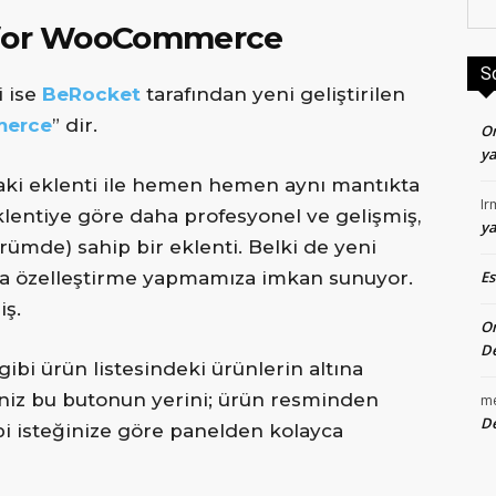
 for WooCommerce
S
i ise
BeRocket
tarafından yeni geliştirilen
erce
” dir.
O
ya
daki eklenti ile hemen hemen aynı mantıkta
Ir
 eklentiye göre daha profesyonel ve gelişmiş,
ya
ürümde) sahip bir eklenti. Belki de yeni
E
la özelleştirme yapmamıza imkan sunuyor.
iş.
O
De
bi ürün listesindeki ürünlerin altına
seniz bu butonun yerini; ürün resminden
m
De
bi isteğinize göre panelden kolayca