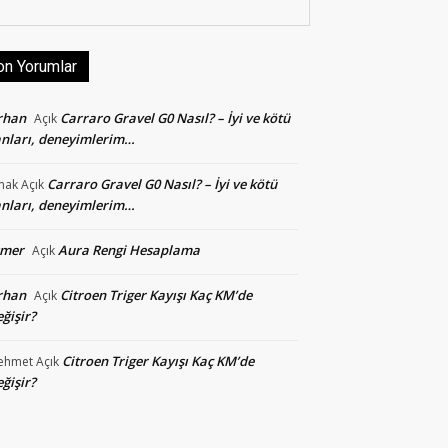
on Yorumlar
rhan
Carraro Gravel G0 Nasıl? – İyi ve kötü
Açık
nları, deneyimlerim…
Carraro Gravel G0 Nasıl? – İyi ve kötü
mak
Açık
nları, deneyimlerim…
smer
Aura Rengi Hesaplama
Açık
rhan
Citroen Triger Kayışı Kaç KM’de
Açık
ğişir?
Citroen Triger Kayışı Kaç KM’de
ehmet
Açık
ğişir?