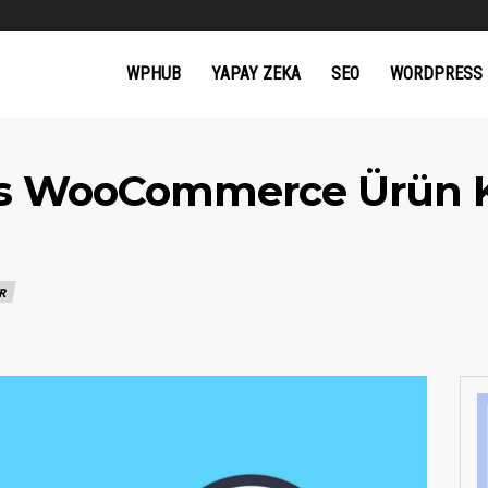
WPHUB
YAPAY ZEKA
SEO
WORDPRESS
ss WooCommerce Ürün K
R