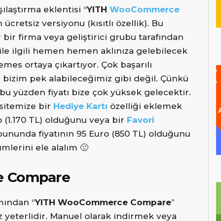
ılaştırma eklentisi “
YITH
WooCommerce
n ücretsiz versiyonu (kısıtlı özellik). Bu
bir firma veya geliştirici grubu tarafından
ile ilgili hemen hemen aklınıza gelebilecek
hemes ortaya çıkartıyor. Çok başarılı
ri bizim pek alabileceğimiz gibi değil. Çünkü
bu yüzden fiyatı bize çok yüksek gelecektir.
itemize bir
Hediye Kartı
özelliği eklemek
o (1.170 TL) olduğunu veya bir
Favori
bununda fiyatının 95 Euro (850 TL) olduğunu
mlerini ele alalım 🙂
e Compare
mından “
YITH WooCommerce Compare
”
z yeterlidir. Manuel olarak indirmek veya