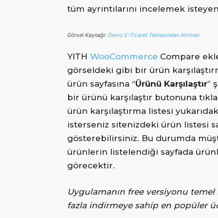
tüm ayrıntılarını incelemek isteyen
Görsel Kaynağı:
Demo E-Ticaret Temasından Alıntıdır
YITH
WooCommerce
Compare ekle
görseldeki gibi bir ürün karşılaştır
ürün sayfasına “
Ürünü Karşılaştır
” 
bir ürünü karşılaştır butonuna tıkl
ürün karşılaştırma listesi yukarıdak
isterseniz sitenizdeki ürün listesi 
gösterebilirsiniz. Bu durumda müş
ürünlerin listelendiği sayfada ürünl
görecektir.
Uygulamanın free versiyonu temel iht
fazla indirmeye sahip en popüler ücr