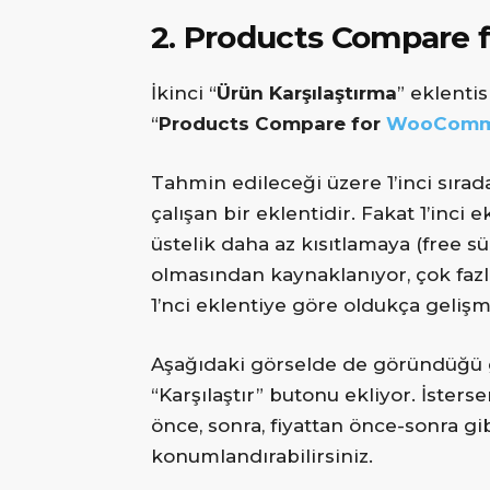
2. Products Compare
İkinci “
Ürün Karşılaştırma
” eklentis
“
Products Compare for
WooComm
Tahmin edileceği üzere 1’inci sıra
çalışan bir eklentidir. Fakat 1’inci
üstelik daha az kısıtlamaya (free s
olmasından kaynaklanıyor, çok faz
1’nci eklentiye göre oldukça gelişm
Aşağıdaki görselde de göründüğü gi
“Karşılaştır” butonu ekliyor. İster
önce, sonra, fiyattan önce-sonra gi
konumlandırabilirsiniz.