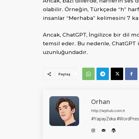
Ancak, bazı dillerde, harflerin ses d
olabilir. Örneğin, Türkçede “h” harf
insanlar “Merhaba” kelimesini 7 kar
Ancak, ChatGPT, İngilizce bir dil mod
temsil eder. Bu nedenle, ChatGPT i
uzunluğundadır.
Paylaş
Orhan
http://wphub.com.tr
#YapayZeka #WordPress