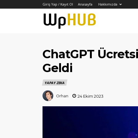
Giriş Yap / Kayıt Ol
Anasayfa
Hakkımızda
WPHUB
TÜRKİYE
ChatGPT Ücretsi
Geldi
–
YAPAY ZEKA
WordPress
Orhan
24 Ekim 2023
İçerik