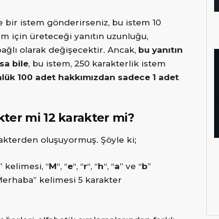
 bir istem gönderirseniz, bu istem 10
em için üreteceği yanıtın uzunluğu,
bağlı olarak değişecektir. Ancak,
bu yanıtın
sa bile
, bu istem, 250 karakterlik istem
nlük 100 adet hakkımızdan sadece 1 adet
ter mi 12 karakter mi?
akterden oluşuyormuş. Şöyle ki;
 kelimesi, “
M
“, “
e
“, “
r
“, “
h
“, “
a
” ve “
b
”
Merhaba” kelimesi 5 karakter