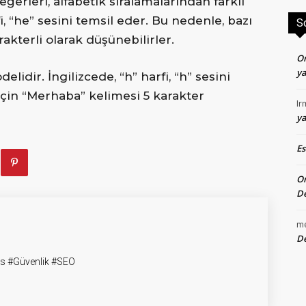
eğerleri, alfabetik sıralamalarından farklı
i, “he” sesini temsil eder. Bu nedenle, bazı
S
akterli olarak düşünebilirler.
O
ya
elidir. İngilizcede, “h” harfi, “h” sesini
çin “Merhaba” kelimesi 5 karakter
Ir
ya
E
O
De
m
De
 #Güvenlik #SEO