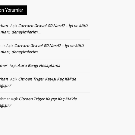
on Yorumlar
rhan
Carraro Gravel G0 Nasıl? – İyi ve kötü
Açık
nları, deneyimlerim…
Carraro Gravel G0 Nasıl? – İyi ve kötü
mak
Açık
nları, deneyimlerim…
smer
Aura Rengi Hesaplama
Açık
rhan
Citroen Triger Kayışı Kaç KM’de
Açık
ğişir?
Citroen Triger Kayışı Kaç KM’de
ehmet
Açık
ğişir?