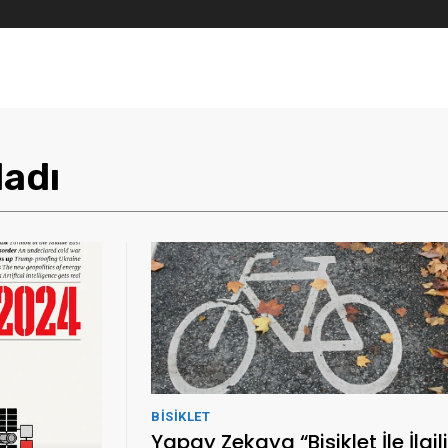
ladı
BISIKLET
Yapay Zekaya “Bisiklet İle İlgili