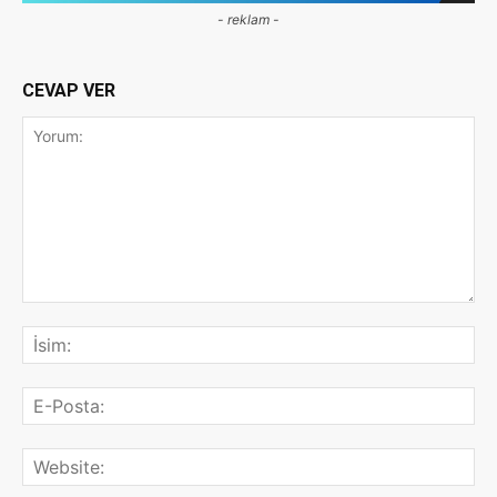
- reklam -
CEVAP VER
Yorum:
İsi
E-
Pos
Web