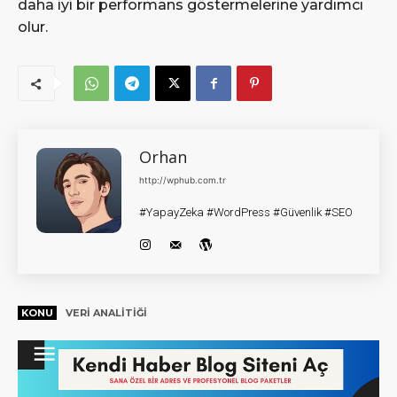
daha iyi bir performans göstermelerine yardımcı
olur.
Orhan
http://wphub.com.tr
#YapayZeka #WordPress #Güvenlik #SEO
KONU
VERI ANALITIĞI