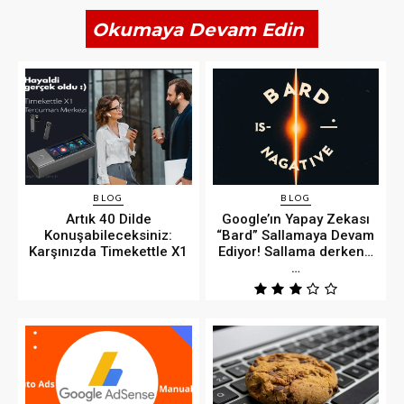
Okumaya Devam Edin
BLOG
BLOG
Artık 40 Dilde
Google’ın Yapay Zekası
Konuşabileceksiniz:
“Bard” Sallamaya Devam
Karşınızda Timekettle X1
Ediyor! Sallama derken…
…