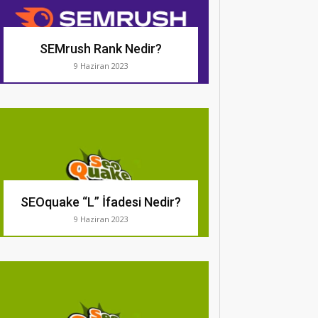
SEMrush Rank Nedir?
9 Haziran 2023
SEOquake “L” İfadesi Nedir?
9 Haziran 2023