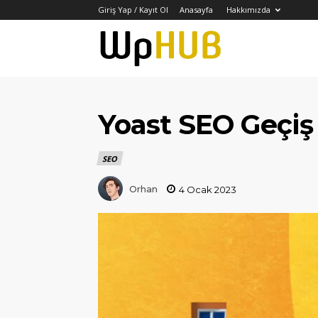
Giriş Yap / Kayıt Ol
Anasayfa
Hakkımızda
WPHUB
TÜRKİYE
Yoast SEO Geçiş 
SEO
–
Orhan
4 Ocak 2023
WordPress
İçerik