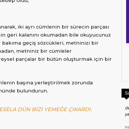
 sebep oldu;
anarak, iki ayrı cümlenin bir sürecin parçası
in geri kalanını okumadan bile okuyucunuz
r bakıma geçiş sözcükleri, metninizi bir
lmadan, metniniz bir cümleler
ireysel parçalar bir bütün oluşturmak için bir
mlenin başına yerleştirilmek zorunda
 önünde bulundurun.
S
O
ESELA DÜN BIZI YEMEĞE ÇIKARDI.
ya
Ir