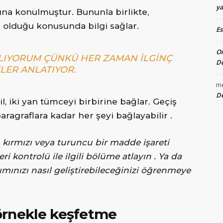
ya
na konulmuştur. Bununla birlikte,
li olduğu konusunda bilgi sağlar.
E
O
LIYORUM ÇÜNKÜ HER ZAMAN ILGINÇ
De
LER ANLATIYOR.
m
De
l, iki yan tümceyi birbirine bağlar. Geçiş
ragraflara kadar her şeyi bağlayabilir .
n kırmızı veya turuncu bir madde işareti
i kontrolü ile ilgili bölüme atlayın . Ya da
mınızı nasıl geliştirebileceğinizi öğrenmeye
 örnekle keşfetme