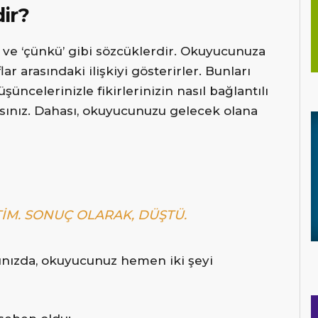
dir?
se’ ve ‘çünkü’ gibi sözcüklerdir. Okuyucunuza
ar arasındaki ilişkiyi gösterirler. Bunları
şüncelerinizle fikirlerinizin nasıl bağlantılı
rsınız. Dahası, okuyucunuzu gelecek olana
TIM. SONUÇ OLARAK, DÜŞTÜ.
ğınızda, okuyucunuz hemen iki şeyi