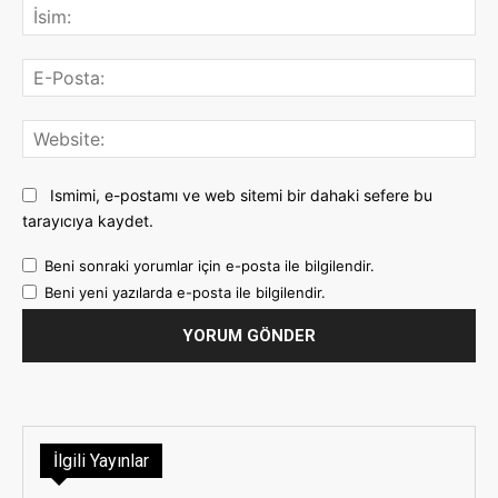
İsi
E-
Pos
Web
Ismimi, e-postamı ve web sitemi bir dahaki sefere bu
tarayıcıya kaydet.
Beni sonraki yorumlar için e-posta ile bilgilendir.
Beni yeni yazılarda e-posta ile bilgilendir.
İlgili Yayınlar