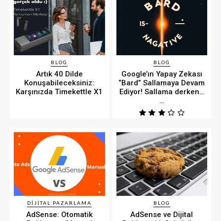
BLOG
BLOG
Artık 40 Dilde
Google’ın Yapay Zekası
Konuşabileceksiniz:
“Bard” Sallamaya Devam
Karşınızda Timekettle X1
Ediyor! Sallama derken…
…
DIJITAL PAZARLAMA
BLOG
AdSense: Otomatik
AdSense ve Dijital