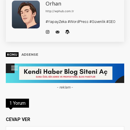
Orhan
http://wphub.com.tr
#YapayZeka #WordPress #Güvenlik #SEO
KONU
ADSENSE
- reklam -
1 Yorum
CEVAP VER