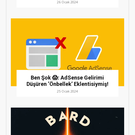
26 Ocak 2024
Ben Şok 😱: AdSense Gelirimi
Düşüren ‘Önbellek’ Eklentisiymiş!
25 Ocak 2024