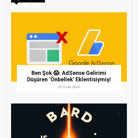
Ben Şok 😱: AdSense Gelirimi
Düşüren ‘Önbellek’ Eklentisiymiş!
25 Ocak 2024