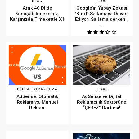
BLOG
BLOG
Artık 40 Dilde
Google’ın Yapay Zekası
Konuşabileceksiniz:
“Bard” Sallamaya Devam
Karşınızda Timekettle X1
Ediyor! Sallama derken…
…
DIJITAL PAZARLAMA
BLOG
AdSense: Otomatik
AdSense ve Dijital
Reklam vs. Manuel
Reklamcılık Sektörüne
Reklam
“ÇEREZ” Darbesi!