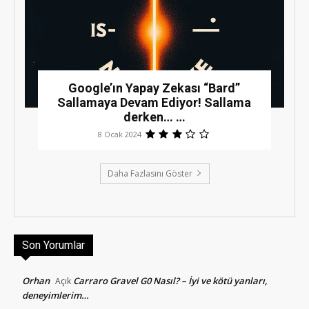
Google’ın Yapay Zekası “Bard”
Sallamaya Devam Ediyor! Sallama
derken… …
8 Ocak 2024
Daha Fazlasını Göster
Son Yorumlar
Orhan
Carraro Gravel G0 Nasıl? – İyi ve kötü yanları,
Açık
deneyimlerim…