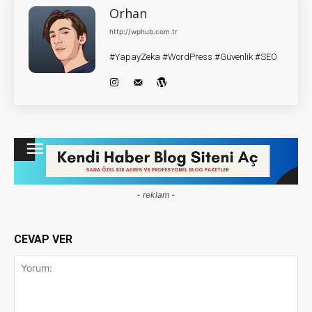
Orhan
http://wphub.com.tr
#YapayZeka #WordPress #Güvenlik #SEO
- reklam -
CEVAP VER