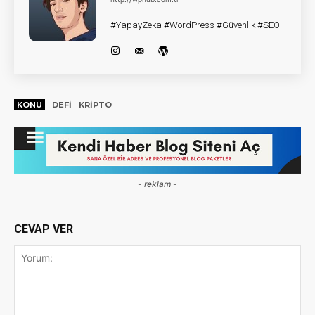
#YapayZeka #WordPress #Güvenlik #SEO
KONU
DEFI
KRIPTO
- reklam -
CEVAP VER