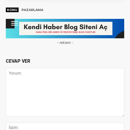
KONU
PAZARLAMA
- reklam -
CEVAP VER
Yorum:
İsi