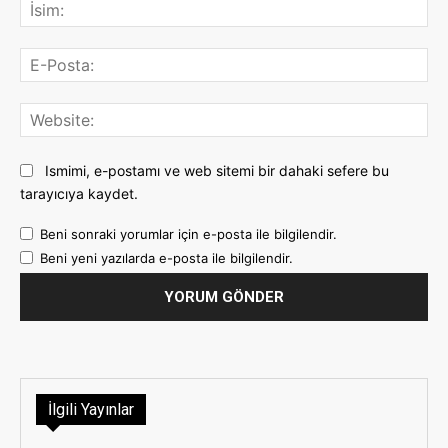
İsi
E-
Pos
Web
Ismimi, e-postamı ve web sitemi bir dahaki sefere bu
tarayıcıya kaydet.
Beni sonraki yorumlar için e-posta ile bilgilendir.
Beni yeni yazılarda e-posta ile bilgilendir.
İlgili Yayınlar